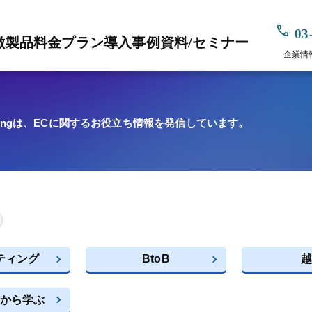
03
徴
製品
料金プラン
導入事例
資料/セミナー
企業情
beingは、ECに関するお役立ち情報を発信しています。
ティング
BtoB
越
から学ぶ