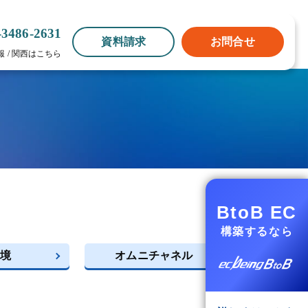
-3486-2631
資料請求
お問合せ
報
/
関西はこちら
BtoB EC
構築するなら
境
オムニチャネル