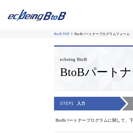
BtoB TOP
BtoBパートナープログラムフォーム
製品
導入事例
お役立ち資料
ecbeing BtoB
BtoBパー
一覧を見る
低コス
目的から探す
BtoB
STEP1
入力
業務効率化
BtoBパートナープログラムに関して、