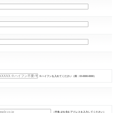
まだまだ減らせない
できる課題例
これからBtoB ECを始める企業必見！
2ヵ月目か
で効率化
を拡大に向
置き場引取
BtoBとBtoCのサイトを同時に構築したい
したい
大量アクセスに対応できる販売サイトにし
BtoBサイトでの課題解決例
したい
新規の顧客法人を開拓したい
※ハイフンを入れてください（例：03-0000-0000）
（半角 @を含むアドレスを入力してください）