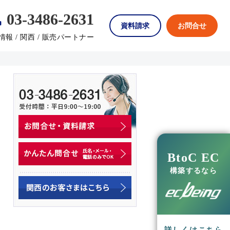
03-3486-2631
資料請求
お問合せ
情報
/
関西
/
販売パートナー
閉じる
閉じる
閉じる
株式会社日阪製作所
策や営業業務の効率化を実現し、
BtoC EC
構築
倍に
構築するなら
ージ製品
法人取引
メーカー直販
詳細を見る
カスタマイズ例を見る
三星商事株式会社