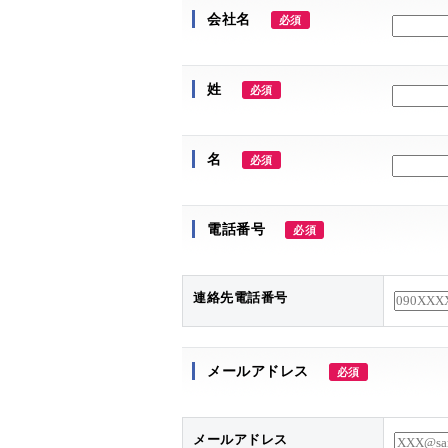
新規顧客の開拓
受注業務のDX化まずはこれでこっそり
BtoBECサイトで解決
会社名
必須
情報収集！
BtoBtoB / BtoBtoC
姓
必須
受注業務の負荷を軽減したい
業種から探す
名
必須
BtoB EC情報メディア
Webカタログサイトの活用を促進
メーカー・製造
電話番号
必須
BtoB ECノウハウ記事まとめ
取引先・得意先ごとに異なる対応
卸売・商社
連絡先電話番号
メールアドレス
必須
メールアドレス