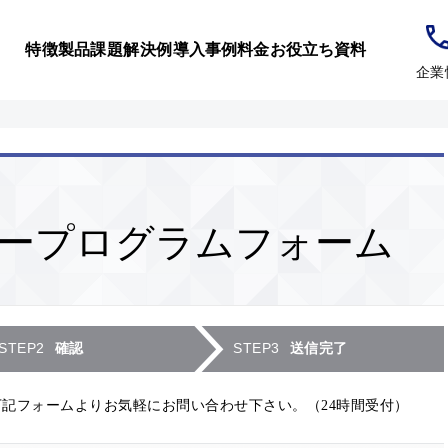
製品
導入事例
お役立ち資料
特徴
課題解決例
料金
企業
トナープログラムフォーム
新規顧客施
ト＆スピーディー
カスタマイズ
EC売上20
プラットフォーム
BtoBパッケ
業務効率化
STEP2
STEP3
確認
送信完了
下記フォームよりお気軽にお問い合わせ下さい。（24時間受付）