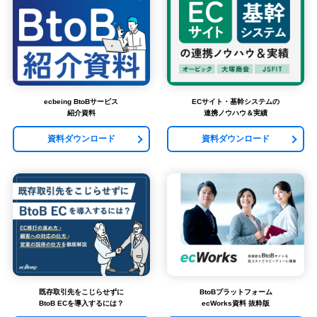
ecbeing BtoBサービス
ECサイト・基幹システムの
紹介資料
連携ノウハウ＆実績
資料ダウンロード
資料ダウンロード
既存取引先をこじらせずに
BtoBプラットフォーム
BtoB ECを導入するには？
ecWorks資料 抜粋版