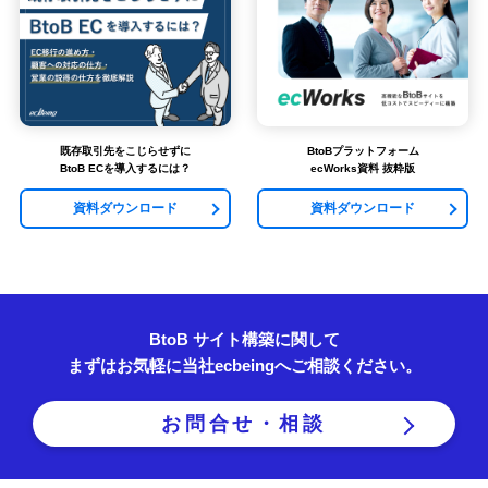
既存取引先をこじらせずに
BtoBプラットフォーム
BtoB ECを導入するには？
ecWorks資料 抜粋版
資料ダウンロード
資料ダウンロード
BtoB サイト構築に関して
まずはお気軽に当社ecbeingへご相談ください。
お問合せ・相談