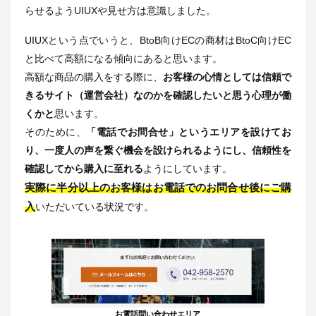
らせるようUIUXや見せ方は意識しました。
UIUXという点でいうと、BtoB向けECの商材はBtoC向けEC
と比べて高額になる傾向にあると思います。
高額な商品の購入をする際に、
お客様の心情としては信頼で
きるサイト（運営会社）なのかを確認したいと思う心理が働
くかと
思います。
そのために、
「電話でお問合せ」というエリアを設けてお
り、一度人の声を繋ぐ機会を設けられるようにし、信頼性を
確認してから購入に至れる
ようにしています。
実際に半分以上のお客様はお電話でのお問合せ後にご購
入
いただいている状況です。
お電話問い合わせエリア