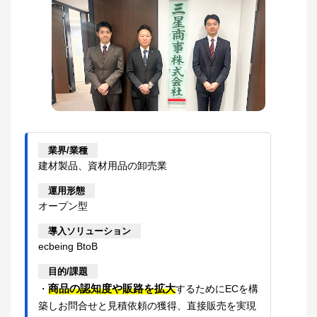
業界/業種
建材製品、資材用品の卸売業
運用形態
オープン型
導入ソリューション
ecbeing BtoB
目的/課題
商品の認知度や販路を拡大
・
するためにECを構
築しお問合せと見積依頼の獲得、直接販売を実現