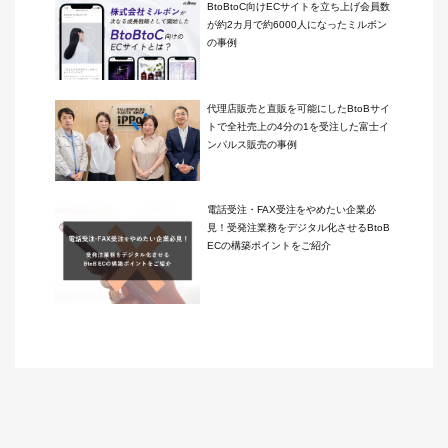
BtoBtoC向けECサイトを立ち上げ会員数
が約2カ月で約6000人になったミルボン
の事例
代理店販売と直販を可能にしたBtoBサイ
トで全社売上の4分の1を受注した富士イ
ンパルス販売の事例
電話受注・FAX受注をやめたい企業必
見！受発注業務をデジタル化させるBtoB
ECの構築ポイントをご紹介