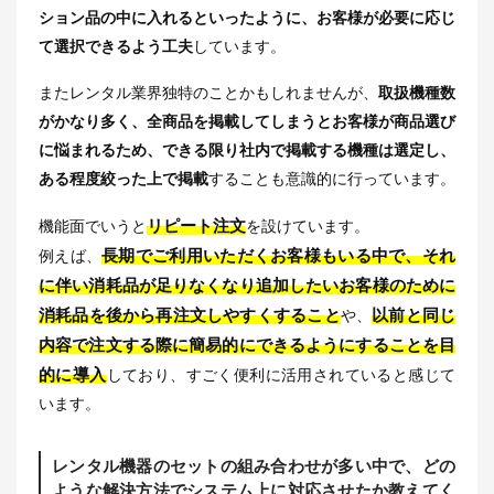
ション品の中に入れるといったように、お客様が必要に応じ
て選択できるよう工夫
しています。
またレンタル業界独特のことかもしれませんが、
取扱機種数
がかなり多く、全商品を掲載してしまうとお客様が商品選び
に悩まれるため、できる限り社内で掲載する機種は選定し、
ある程度絞った上で掲載
することも意識的に行っています。
リピート注文
機能面でいうと
を設けています。
長期でご利用いただくお客様もいる中で、それ
例えば、
に伴い消耗品が足りなくなり追加したいお客様のために
消耗品を後から再注文しやすくすること
以前と同じ
や、
内容で注文する際に簡易的にできるようにすることを目
的に導入
しており、すごく便利に活用されていると感じて
います。
レンタル機器のセットの組み合わせが多い中で、どの
ような解決方法でシステム上に対応させたか教えてく