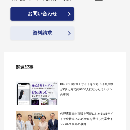
お問い合わせ
資料請求
関連記事
BtoBtoC向けECサイトを立ち上げ会員数
が約2カ月で約6000人になったミルボン
の事例
代理店販売と直販を可能にしたBtoBサイ
トで全社売上の4分の1を受注した富士イ
ンパルス販売の事例