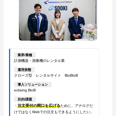
業界/業種
計測機器・測量機のレンタル業
運用形態
クローズ型 レンタルサイト BtoBtoB
導入ソリューション
ecbeing BtoB
目的/課題
注文受付の間口を広げる
・
ために、アナログだ
けではなくWebでの注文もできるようにしたい。