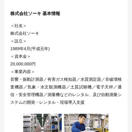
株式会社ソーキ 基本情報
＜社名＞
株式会社ソーキ
＜設立＞
1989年4月(平成元年)
＜資本金＞
20,000,000円
＜事業内容＞
音響・振動計測器／有害ガス検知器／水質測定器／非破壊検
査機器／気象・水文観測機器／土質試験機／電子天秤／通
信・安全管理機器／測量機などのレンタル、及び自動測量シ
ステムの開発・レンタル・現場導入支援