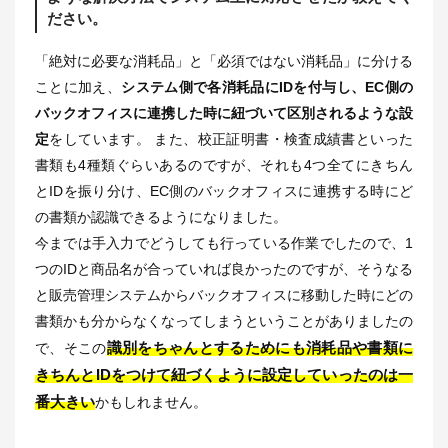
ださい。
「絶対に必要な消耗品」と「必須ではない消耗品」に分ける
ことに加え、
システム側で各消耗品にIDを付与し、EC側の
バックオフィスに連携した時に紐づいて区別されるような設
定
をしています。 また、校正証明書・検査成績書といった
書類も4種類ぐらいあるのですが、それも4つ全てにきちん
とIDを振り分け、EC側のバックオフィスに連携する時にど
の書類か認識できるようになりました。
今までは手入力でどうしても行っている作業でしたので、1
つのIDと商品名が合っていれば良かったのですが、そうなる
と販売管理システムからバックオフィスに移動した時にどの
書類かも分からなくなってしまうということがありましたの
識別をちゃんとするためにも消耗品や書類に
で、そこの
きちんとIDをつけて紐づくように設定していったのは一
番大きい
かもしれません。