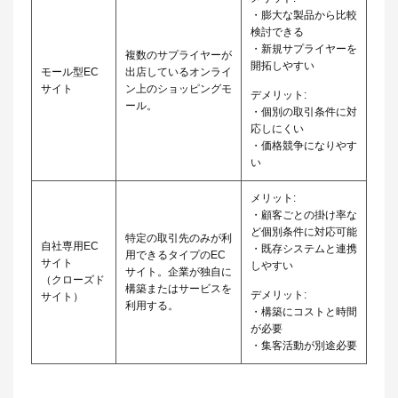
・膨大な製品から比較
検討できる
・新規サプライヤーを
複数のサプライヤーが
開拓しやすい
モール型EC
出店しているオンライ
サイト
ン上のショッピングモ
デメリット:
ール。
・個別の取引条件に対
応しにくい
・価格競争になりやす
い
メリット:
・顧客ごとの掛け率な
ど個別条件に対応可能
特定の取引先のみが利
自社専用EC
・既存システムと連携
用できるタイプのEC
サイト
しやすい
サイト。企業が独自に
（クローズド
構築またはサービスを
デメリット:
サイト）
利用する。
・構築にコストと時間
が必要
・集客活動が別途必要