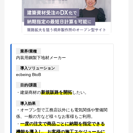
業界/業種
内装用鋼製下地材メーカー
導入ソリューション
ecbeing BtoB
目的/課題
新規販路を開拓
・建築商材の
したい。
導入効果
・オープン型で工務店以外にも電気関係や警備関
係、一般の方など様々なお客様もご利用。
一度の注文で商品ごとに納期を指定できる
・
機能を導入し、お客様の施工スケジュールに