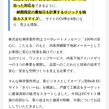
沿った対応を
できるように。
納期指定の最短日を計算するロジックを独
・
自カスタマイズ
し、サイトのCV率が4倍にな
り、売上も増加。
株式会社桐井製作所はコーポレートメッセージ「100年の安
心に、こたえる」のもと、内装用鋼製下地材メーカーとして
お客様に安心と快適を届けています。
ものづくり、ワンストップサービス、内装下地アドバイザリ
ーの３つの事業を展開し、品質へのこだわりと技術の追求で
安心・安全な空間づくりを支える企業です。
そんな桐井製作所は、新ビジネスとしてオープン型BtoB EC
サイト「きりいーね」を構築し、戸建て工務店をターゲット
に建築資材の販売をスタートしました。今回はECサイト構
築の目的から、取り組まれた施策や戦略、今後についてお話
ししていただきました。