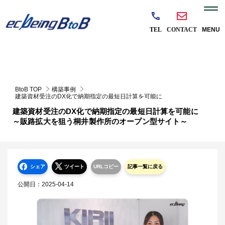
BtoB TOP
構築事例
建築資材受注のDX化で納期指定の最短日計算を可能に
～販路拡大を狙う桐井製作所のオープン型サイト～
建築資材受注のDX化で納期指定の最短日計算を可能に
～販路拡大を狙う桐井製作所のオープン型サイト～
シェア
ツイート
URLコピー
記事一覧に戻る
公開日：
2025-04-14