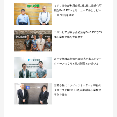
ミドリ安全が利用企業1社1社に最適化可
能なBtoB ECへとリニューアルしリピー
ト率7割超を達成
コロンビアが展示会受注をBtoB ECでDX
化し業務効率を大幅改善
富士電機機器制御の10万点の製品のデー
タベースづくりと他社製品との紐づけ
基幹を軸に「クイックオーダー」特化の
クローズドBtoB ECを新規構築し業務効
率化を促進