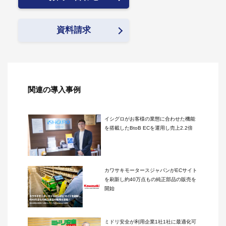
資料請求
関連の導入事例
イシグロがお客様の業態に合わせた機能
を搭載したBtoB ECを運用し売上2.2倍
カワサキモータースジャパンがECサイト
を刷新し約40万点もの純正部品の販売を
開始
ミドリ安全が利用企業1社1社に最適化可