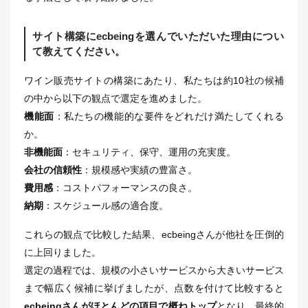
サイト構築にecbeingを選んでいただいた理由につい
て教えてください。
ワイン販売サイトの構築にあたり、私たちは約10社の候補
の中から以下の観点で選定を進めました。
機能面
：私たちの機能的な要件をどれだけ満たしてくれる
か。
非機能面
：セキュリティ、保守、運用の充実度。
会社の信頼性
：規模感や実績の豊富さ。
費用感
：コストパフォーマンスの良さ。
納期
：スケジュール感の適合度。
これらの観点で比較した結果、ecbeingさんが他社を圧倒的
に上回りました。
選定の過程では、規模の小さいサービスから大きいサービス
まで幅広く候補に挙げましたが、点数を付けて比較すると
ecbeingさんがほとんどの項目で概ねトップ
となり、最終的