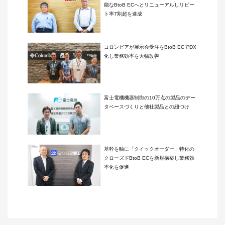
能なBtoB ECへとリニューアルしリピー
ト率7割超を達成
コロンビアが展示会受注をBtoB ECでDX
化し業務効率を大幅改善
富士電機機器制御の10万点の製品のデー
タベースづくりと他社製品との紐づけ
基幹を軸に「クイックオーダー」特化の
クローズドBtoB ECを新規構築し業務効
率化を促進