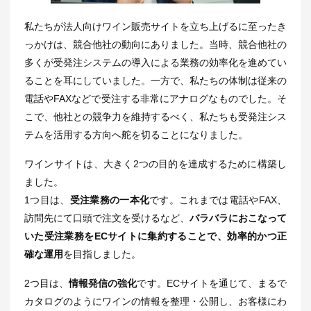
私たちが法人向けワイン販売サイトを立ち上げるに至ったき
っかけは、競合他社の動向にありました。当時、競合他社の
多くが受発注システムの導入による業務の効率化を進めてい
ることを耳にしていました。一方で、私たちの体制は従来の
電話やFAXなどで受注する非常にアナログなものでした。そ
こで、他社との競争力を維持するべく、私たちも受発注シス
テムを活用する方向へ舵を切ることになりました。
ワインサイトは、大きく2つの目的を達成するために構築し
ました。
1つ目は、
受注業務の一本化
です。これまでは電話やFAX、
訪問先にて口頭で注文を受けるなど、
バラバラにおこなって
いた受注業務をECサイトに集約することで、効率的かつ正
確な運用
を目指しました。
2つ目は、
情報発信の強化
です。ECサイトを通じて、まるで
カタログのようにワインの情報を整理・公開し、お客様にわ