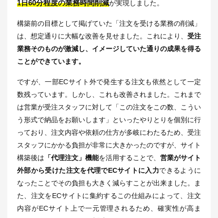
1日60分程度の業務時間削減
が実現しました。
構築前の目標として掲げていた「注文を受ける業務の削減」
は、想定通りに大幅な改善を見せました。これにより、
受注
業務そのものが激減し、イメージしていた通りの成果を得る
ことができています。
ですが、一部ECサイト外で発生する注文も依然として一定
数残っています。しかし、これも改善されました。これまで
は営業が受注スタッフに対して「この注文をこの数、こうい
う形式で納品をお願いします」といったやりとりを個別に行
っており、注文内容や依頼の仕方が多岐にわたるため、受注
スタッフにかかる負担が非常に大きかったのですが、サイト
構築後は
「代理注文」機能
を活用することで、
営業がサイト
外部から受けた注文を代理でECサイトに入力
できるように
なったことでその負担も大きく減らすことが出来ました。ま
た、注文をECサイトに集約するこの仕組みによって、注文
内容がECサイト上で一元管理されるため、確実性が高ま