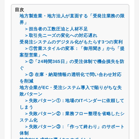
目次
地方製造業・地方法人が直面する「受発注業務の限
界」
＞担当者の工数圧迫と人材不足
＞取引先ニーズの変化への対応遅れ
受発注システムのデジタル化がもたらす3つの実利
＞①営業スタイルの変革：「御用聞き」から「提
案型営業」へ
＞②「24時間365日」の受注体制で機会損失を防
ぐ
＞③ 在庫・納期情報の透明化で問い合わせ対応
を削減
地方企業がEC・受注システム導入で陥りがちな失
敗パターン
＞失敗パターン①：地場のITベンダーに依頼して
しまう
＞失敗パターン②：業務フロー整理を省略したシ
ステム化
＞失敗パターン③：「作って終わり」のサポート
体制