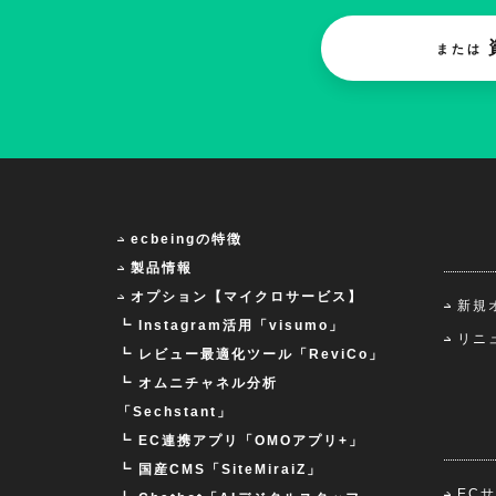
または
ecbeingの特徴
製品情報
オプション【マイクロサービス】
新規
┗ Instagram活用「visumo」
リニ
┗ レビュー最適化ツール「ReviCo」
┗ オムニチャネル分析
「Sechstant」
┗ EC連携アプリ「OMOアプリ+」
┗ 国産CMS「SiteMiraiZ」
EC