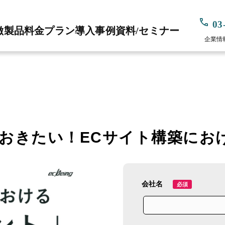
03
徴
製品
料金プラン
導入事例
資料/セミナー
企業情
ておきたい！
ECサイト構築にお
会社名
必須