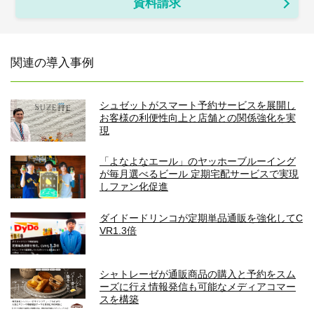
資料請求
関連の導入事例
シュゼットがスマート予約サービスを展開し
お客様の利便性向上と店舗との関係強化を実
現
「よなよなエール」のヤッホーブルーイング
が毎月選べるビール 定期宅配サービスで実現
しファン化促進
ダイドードリンコが定期単品通販を強化してC
VR1.3倍
シャトレーゼが通販商品の購入と予約をスム
ーズに行え情報発信も可能なメディアコマー
スを構築