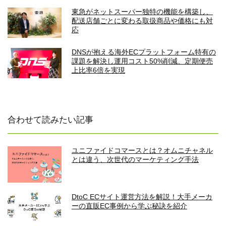
東急がネットスーパー独特の機能を構築し、
配送店舗ごとに変わる取扱商品や価格にも対
応
DNSが抱える海外ECプラットフォーム特有の
課題を解決し運用コスト50%削減、定期便売
上比率6倍を実現
合わせて読みたい記事
ユニファイドコマースとは？オムニチャネル
とは違う、次世代のマーケティング手法
DtoC ECサイト運営方法を解説！大手メーカ
ーの直販EC事例から学ぶ秘訣を紹介