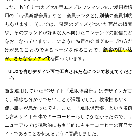
また、illy(イリー)カプセル型エスプレッソマシンのご愛用者様
用の「illy倶楽部会員」など、会員ランクとは別軸の会員制度
もあります。そこでは、限定のグッズがついた商品の販売
や、そのブランドが好きな人へ向けたコンテンツの配信など
をおこなっています。このように特定の会員グループの方だ
けが見ることのできるページを作ることで、
顧客の囲い込
み、さらなるファン化
を図っています。
UIUXを含むデザイン面で工夫された点について教えてくださ
い。
過去運用していたECサイト「通販倶楽部」はデザインが古
く、導線も分かりづらいことが課題でした。検索性もなく、
使い勝手が悪かったです。また、「通販倶楽部」という名前
も含めサイト全体でキーコーヒーらしさがなかったので、リ
ニューアルでは視覚的にも名前的にもキーコーヒーの直営サ
イトであることを伝えるように意識しました。