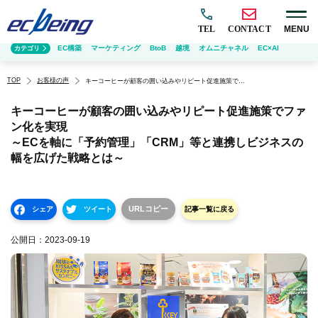
TEL
CONTACT
MENU
EC構築
マーケティング
BtoB
越境
オムニチャネル
EC×AI
カテゴリ
TOP
お客様の声
キーコーヒーが顧客の囲い込みやリピート促進施策でファン化を実現
～ECを軸に「予約管理」「CRM」等と連携しビジネスの幅を広げた戦略とは～
キーコーヒーが顧客の囲い込みやリピート促進施策でファ
ン化を実現
～ECを軸に「予約管理」「CRM」等と連携しビジネスの
幅を広げた戦略とは～
URLコピー
シェア
ツイート
記事一覧に戻る
公開日：
2023-09-19