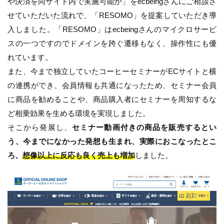
や決済を同サイト内で実施可能か」をecbeingさんにご相談さ
せていただいた流れで、「RESOMO」を提案していただき導
入しました。「RESOMO」はecbeingさんのマイクロサービ
スの一つですのでドメインを跨ぐ遷移もなく、操作性にも優
れています。
また、今まで独立していたコーヒーセミナーがECサイトと横
の連携ができ、会員情報も共通になったため、セミナー会員
に商品を勧めることや、商品購入者にセミナーを周知するな
ど相乗効果を生める環境を実現しました。
そこから発展し、
セミナー動画付きの商品を販売するとい
う、今までになかった発想も生まれ、実際におこなったとこ
ろ、
想像以上に反応も良く売上も増加
しました。