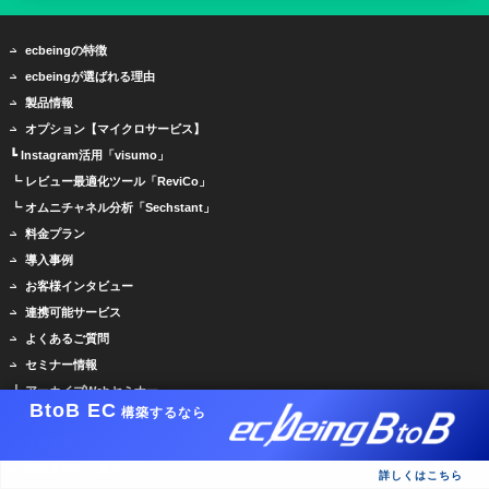
ecbeingの特徴
ecbeingが選ばれる理由
製品情報
オプション【マイクロサービス】
┗ Instagram活用「visumo」
┗ レビュー最適化ツール「ReviCo」
┗ オムニチャネル分析「Sechstant」
料金プラン
導入事例
お客様インタビュー
連携可能サービス
よくあるご質問
セミナー情報
┗ アーカイブWebセミナー
BtoB EC
構築するなら
ECノウハウ記事一覧
企業情報
関西支社のご案内
詳しくはこちら