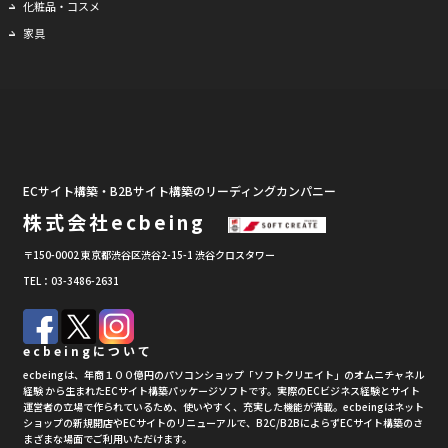
化粧品・コスメ
家具
ECサイト構築・B2Bサイト構築のリーディングカンパニー
株式会社ecbeing
〒150-0002 東京都渋谷区渋谷2-15-1 渋谷クロスタワー
TEL：03-3486-2631
ecbeingについて
ecbeingは、年商１００億円のパソコンショップ「ソフトクリエイト」のオムニチャネル
経験 から生まれたECサイト構築パッケージソフトです。実際のECビジネス経験とサイト
運営者の立場で作られているため、使いやすく、充実した機能が満載。ecbeingはネット
ショップの新規開店やECサイトのリニューアルで、B2C/B2BによらずECサイト構築のさ
まざまな場面でご利用いただけます。