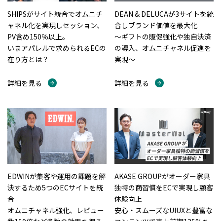
DEAN & DELUCAが3サイトを統
SHIPSがサイト統合でオムニチ
合しブランド価値を最大化
ャネル化を実現しセッション、
～ギフトの販促強化や独自決済
PV含め150％以上。
の導入、オムニチャネル促進を
いまアパレルで求められるECの
実現～
在り方とは？
詳細を見る
詳細を見る
EDWINが集客や運用の課題を解
AKASE GROUPがオーダー家具
決するため5つのECサイトを統
独特の商習慣をECで実現し顧客
合
体験向上
オムニチャネル強化、レビュー
安心・スムーズなUIUXと豊富な