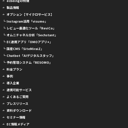
ecbeingの特徴
製品情報
オプション【マイクロサービス】
┗ Instagram活用「visumo」
┗ レビュー最適化ツール「ReviCo」
┗ オムニチャネル分析「Sechstant」
┗ EC連携アプリ「OMOアプリ+」
┗ 国産CMS「SiteMiraiZ」
┗ Chatbot「AIデジタルスタッフ」
┗ 予約管理システム「RESOMO」
料金プラン
事例
導入企業
連携可能サービス
よくあるご質問
プレスリリース
資料ダウンロード
セミナー情報
EC情報メディア