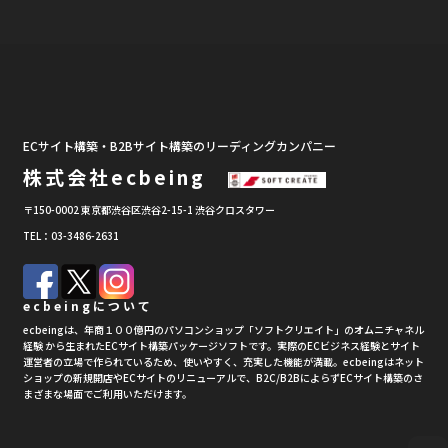
ECサイト構築・B2Bサイト構築のリーディングカンパニー
株式会社ecbeing
〒150-0002 東京都渋谷区渋谷2-15-1 渋谷クロスタワー
TEL：03-3486-2631
ecbeingについて
ecbeingは、年商１００億円のパソコンショップ「ソフトクリエイト」のオムニチャネル
経験 から生まれたECサイト構築パッケージソフトです。実際のECビジネス経験とサイト
運営者の立場で作られているため、使いやすく、充実した機能が満載。ecbeingはネット
ショップの新規開店やECサイトのリニューアルで、B2C/B2BによらずECサイト構築のさ
まざまな場面でご利用いただけます。