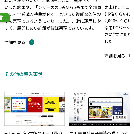
私たちがやりたい「2,500円ごとに特典が付く」と
売上はリニュー
いった施策や、「シリーズの1巻から5巻まで全部買
1.6倍くらい
ったら全巻購入特典が付く」といった複雑な条件設
2,000件くら
定も実現できるようになりました。非常に運用しや
なるECパッケ
すく、展開したい施策がほぼ実現できています。
さに“共に創り
した。
詳細を見る
詳細を見る
その他の導入事例
ecbeingが小学館のモール型EC
早川書房が電子書籍の購入から