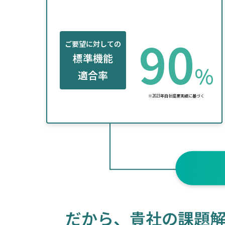
90
ご要望に対しての
標準機能
%
適合率
※2023年自社提案実績に基づく
だから、貴社の課題