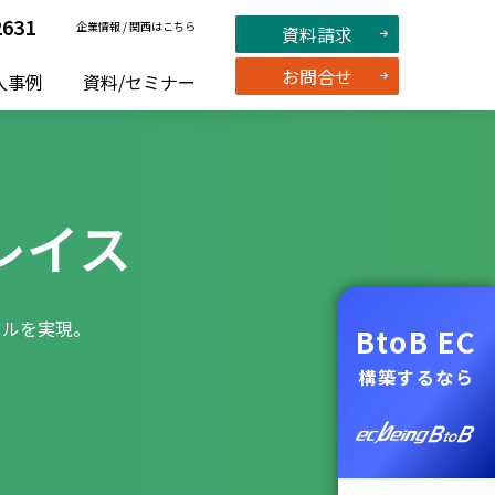
2631
企業情報
/
関西はこちら
資料請求
お問合せ
入事例
資料/セミナー
レイス
アルを実現。
BtoB EC
構築するなら