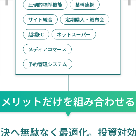
圧倒的標準機能
基幹連携
サイト統合
定期購入・頒布会
越境EC
ネットスーパー
メディアコマース
予約管理システム
メリットだけを
組み合わせる
解決へ
無駄なく最適化。
投資対