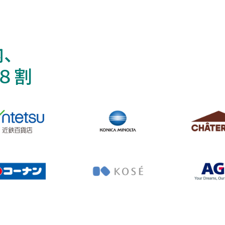
内、
８割