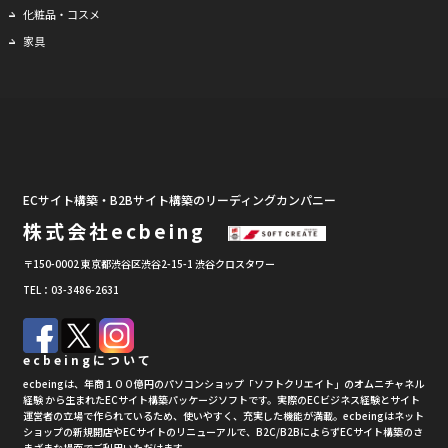
化粧品・コスメ
家具
ECサイト構築・B2Bサイト構築のリーディングカンパニー
株式会社ecbeing
〒150-0002 東京都渋谷区渋谷2-15-1 渋谷クロスタワー
TEL：03-3486-2631
ecbeingについて
ecbeingは、年商１００億円のパソコンショップ「ソフトクリエイト」のオムニチャネル
経験 から生まれたECサイト構築パッケージソフトです。実際のECビジネス経験とサイト
運営者の立場で作られているため、使いやすく、充実した機能が満載。ecbeingはネット
ショップの新規開店やECサイトのリニューアルで、B2C/B2BによらずECサイト構築のさ
まざまな場面でご利用いただけます。