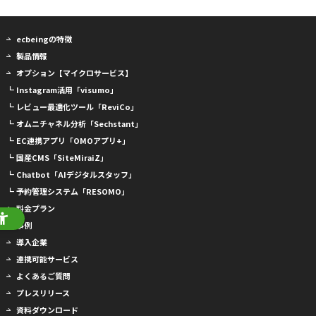
ecbeingの特徴
製品情報
オプション【マイクロサービス】
┗ Instagram活用「visumo」
┗ レビュー最適化ツール「ReviCo」
┗ オムニチャネル分析「Sechstant」
┗ EC連携アプリ「OMOアプリ+」
┗ 国産CMS「SiteMiraiZ」
┗ Chatbot「AIデジタルスタッフ」
┗ 予約管理システム「RESOMO」
料金プラン
事例
導入企業
連携可能サービス
よくあるご質問
プレスリリース
資料ダウンロード