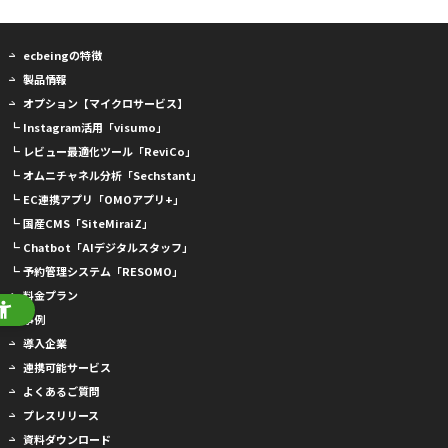
ecbeingの特徴
製品情報
オプション【マイクロサービス】
┗ Instagram活用「visumo」
┗ レビュー最適化ツール「ReviCo」
┗ オムニチャネル分析「Sechstant」
┗ EC連携アプリ「OMOアプリ+」
┗ 国産CMS「SiteMiraiZ」
┗ Chatbot「AIデジタルスタッフ」
┗ 予約管理システム「RESOMO」
料金プラン
事例
導入企業
連携可能サービス
よくあるご質問
プレスリリース
資料ダウンロード