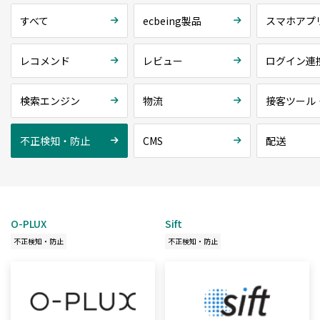
すべて
ecbeing製品
スマホアプ
レコメンド
レビュー
ログイン連
検索エンジン
物流
接客ツール
不正検知・防止
CMS
配送
O-PLUX
Sift
不正検知・防止
不正検知・防止