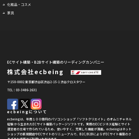
化粧品・コスメ
家具
ECサイト構築・B2Bサイト構築のリーディングカンパニー
株式会社ecbeing
〒150-0002 東京都渋谷区渋谷2-15-1 渋谷クロスタワー
TEL：03-3486-2631
ecbeingについて
ecbeingは、年商１００億円のパソコンショップ「ソフトクリエイト」のオムニチャネル
経験 から生まれたECサイト構築パッケージソフトです。実際のECビジネス経験とサイト
運営者の立場で作られているため、使いやすく、充実した機能が満載。ecbeingはネット
ショップの新規開店やECサイトのリニューアルで、B2C/B2BによらずECサイト構築のさ
まざまな場面でご利用いただけます。