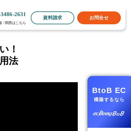
-3486-2631
資料請求
お問合せ
報
/
関西はこちら
い！
活用法
BtoB EC
構築するなら