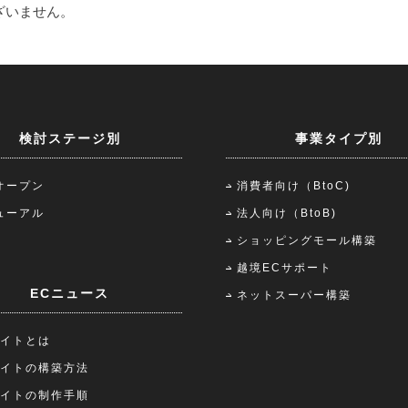
ざいません。
検討ステージ別
事業タイプ別
オープン
消費者向け（BtoC)
ューアル
法人向け（BtoB)
ショッピングモール構築
越境ECサポート
ECニュース
ネットスーパー構築
サイトとは
サイトの構築方法
サイトの制作手順