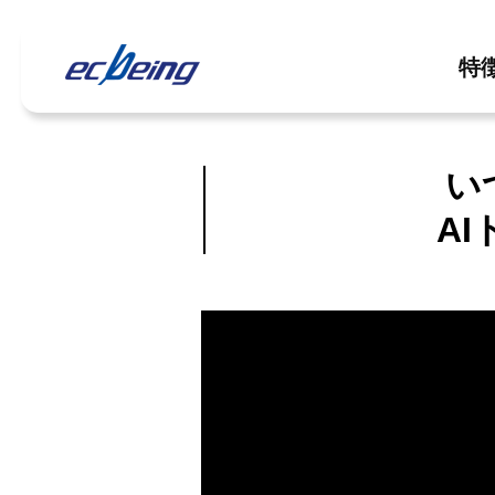
特
い
A