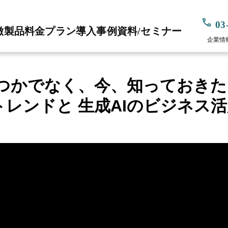
03
徴
製品
料金プラン
導入事例
資料/セミナー
企業情
つかでなく、今、知っておきた
Iトレンドと 生成AIのビジネス