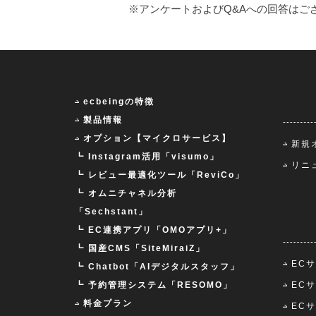
※アンケートおよびQ&Aへの回答はご
ecbeingの特徴
製品情報
オプション【マイクロサービス】
新規
┗ Instagram活用「visumo」
リニ
┗ レビュー最適化ツール「ReviCo」
┗ オムニチャネル分析
「Sechstant」
┗ EC連携アプリ「OMOアプリ+」
┗ 国産CMS「SiteMiraiZ」
EC
┗ Chatbot「AIデジタルスタッフ」
┗ 予約管理システム「RESOMO」
EC
料金プラン
EC