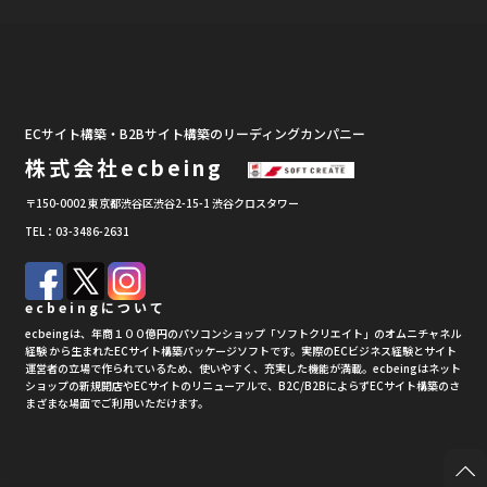
ECサイト構築・B2Bサイト構築のリーディングカンパニー
株式会社ecbeing
〒150-0002 東京都渋谷区渋谷2-15-1 渋谷クロスタワー
TEL：03-3486-2631
ecbeingについて
ecbeingは、年商１００億円のパソコンショップ「ソフトクリエイト」のオムニチャネル
経験 から生まれたECサイト構築パッケージソフトです。実際のECビジネス経験とサイト
運営者の立場で作られているため、使いやすく、充実した機能が満載。ecbeingはネット
ショップの新規開店やECサイトのリニューアルで、B2C/B2BによらずECサイト構築のさ
まざまな場面でご利用いただけます。