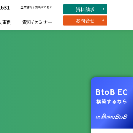
2631
企業情報
/
関西はこちら
資料請求
お問合せ
入事例
資料/セミナー
BtoB EC
構築するなら