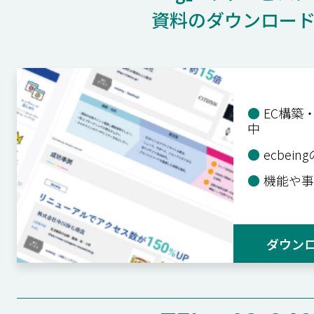
資料のダウンロー
●
EC構築
中
●
ecbei
●
機能や事
ダウン