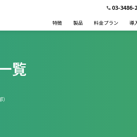
03-3486-
特徴
製品
料金プラン
導
一覧
部）