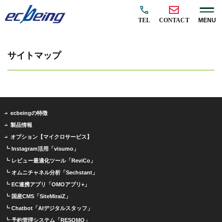
TEL
CONTACT
MENU
サイトマップ
ecbeingの特徴
製品情報
オプション【マイクロサービス】
┗ Instagram活用「visumo」
┗ レビュー最適化ツール「ReviCo」
┗ オムニチャネル分析「Sechstant」
┗ EC連携アプリ「OMOアプリ+」
┗ 国産CMS「SiteMiraiZ」
┗ Chatbot「AIデジタルスタッフ」
┗ 予約管理システム「RESOMO」