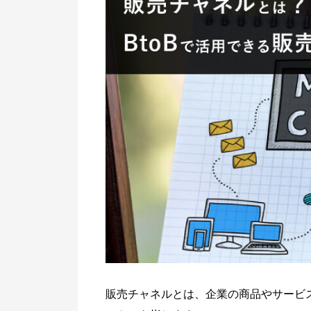
新規顧客の開拓
受注業務のDX化まずはこれでこっそり情
BtoBECサイトで解決
報収集！
BtoBtoB / BtoBtoC
受注業務の負荷を軽減したい
業種から探す
BtoB EC情報メディア
大量アクセスに対応できる販売サイ
メーカー・製造
BtoB ECノウハウ記事まとめ
新規の顧客法人を開拓したい
卸売・商社
販売チャネルとは、企業の商品やサービ