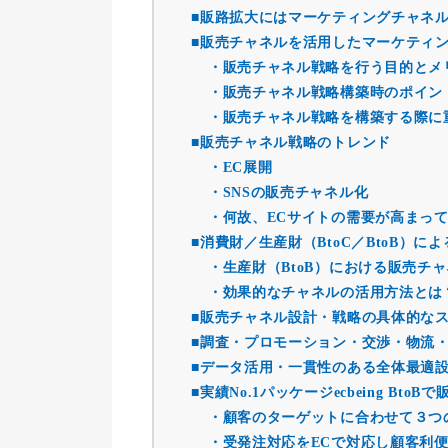
■販路拡大にはマーケティングチャネ
■販売チャネルを活用したマーケティ
・販売チャネル戦略を行う目的とメ
・販売チャネル戦略構築時のポイン
・販売チャネル戦略を構築する際に
■販売チャネル戦略のトレンド
・EC展開
・SNSの販売チャネル化
・何故、ECサイトの需要が高まっ
■消費財／生産財（BtoC／BtoB）
・生産財（BtoB）における販売チ
・効果的なチャネルの活用方法とは
■販売チャネル設計・戦略の具体的な
■調査・プロモーション・交渉・物流
■データ活用・一貫性のある全体最適
■実績No.1パッケージecbeing Bt
・顧客のターゲットに合わせて３つ
・受発注対応をECで対応し顧客利