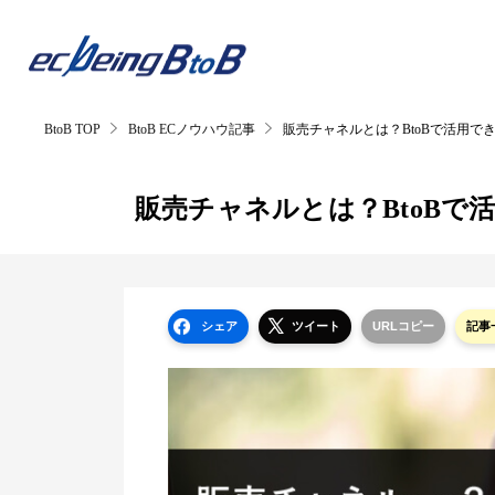
BtoB TOP
BtoB ECノウハウ記事
販売チャネルとは？BtoBで活用で
製品
導入事例
お役立ち資料
販売チャネルとは？BtoBで
一覧を見る
シェア
ツイート
URLコピー
記事
低コス
目的から探す
BtoB
業務効率化