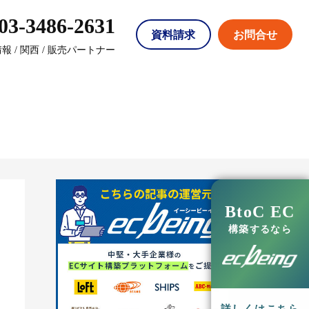
03-3486-2631
資料請求
お問合せ
情報
/
関西
/
販売パートナー
閉じる
閉じる
閉じる
株式会社日阪製作所
策や営業業務の効率化を実現し、EC
BtoC EC
構築
構築するなら
ージ製品
法人取引
メーカー直販
詳細を見る
カスタマイズ例を見る
三星商事株式会社