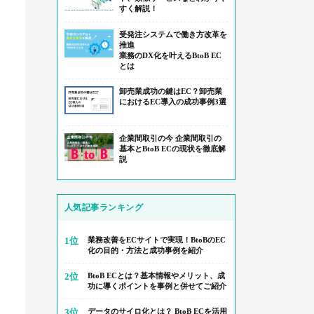
すく解説！
受発注システムで働き方改革を
推進
業務のDX化を叶えるBtoB EC
とは
卸売業成功の鍵はEC？卸売業
におけるEC導入の成功事例3選
企業間取引の今 企業間取引の
基本とBtoB ECの現状を徹底解
説
人気記事ランキング
1位
業務改善をECサイトで実現！BtoBのEC
化の目的・方法と成功事例を紹介
2位
BtoB ECとは？基本情報やメリット、成
功に導くポイントを事例と併せてご紹介
3位
データのサイロ化とは？ BtoB ECを活用