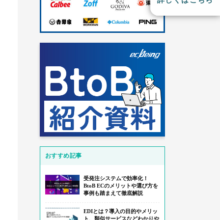
詳しくはこちら
AX注文をAI-OCRで
ECサイト・基幹システムの連携ノウハウ
ら売上が発生し、早急に販売エリアを
＆実績
た方針転換を
送料・運賃テーブル
ポイント還元
カタログサイトの活用を促進したい
詳細を見る
お役立ち資料一覧で探す
その他の記事を見る
い
おすすめ記事
受発注システムで効率化！
その他の課題解決例を見る
BtoB ECのメリットや選び方を
事例も踏まえて徹底解説
EDIとは？導入の目的やメリッ
ト、類似サービスなどわかりや