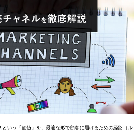
まだまだ減らせないF
できる課題例
これからBtoB ECを始める企業必見！
2ヵ月目か
効率化
拡大に向け
置き場引取
BtoBとBtoCのサイトを同時に構築したい
Web
トにしたい
取引先・得意先ごとに異なる対応した
BtoBサイトでの課題解決例
スという「価値」を、最適な形で顧客に届けるための経路（ル