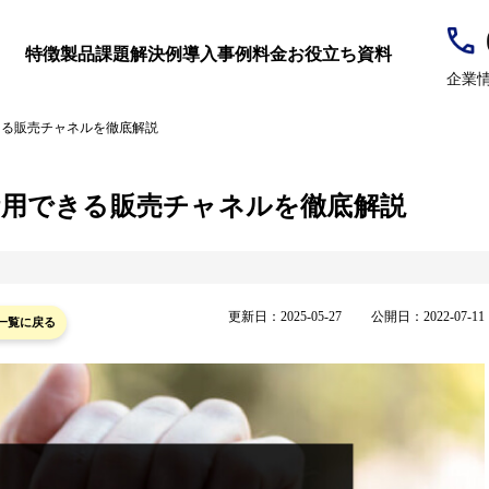
製品
導入事例
お役立ち資料
特徴
課題解決例
料金
企業
きる販売チャネルを徹底解説
活用できる販売チャネルを徹底解説
新規顧客施
更新日：
2025-05-27
公開日：
2022-07-11
一覧に戻る
ト＆スピーディー
カスタマイズ
売上20倍に
プラットフォーム
BtoBパッケ
業務効率化