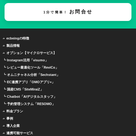
お問合せ
1分で簡単！
ecbeingの特徴
製品情報
オプション【マイクロサービス】
┗ Instagram活用「visumo」
┗ レビュー最適化ツール「ReviCo」
┗ オムニチャネル分析「Sechstant」
┗ EC連携アプリ「OMOアプリ+」
┗ 国産CMS「SiteMiraiZ」
┗ Chatbot「AIデジタルスタッフ」
┗ 予約管理システム「RESOMO」
料金プラン
事例
導入企業
連携可能サービス