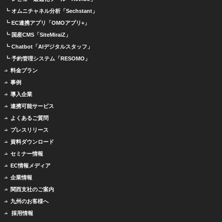
┗ オムニチャネル分析「Sechstant」
┗ EC連携アプリ「OMOアプリ+」
┗ 国産CMS「SiteMiraiZ」
┗ Chatbot「AIデジタルスタッフ」
┗ 予約管理システム「RESOMO」
料金プラン
事例
導入企業
連携可能サービス
よくあるご質問
プレスリリース
資料ダウンロード
セミナー情報
EC情報メディア
企業情報
関西支社のご案内
九州のお客様へ
採用情報