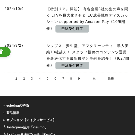
2024/10/9
【特別リアル開催】 有名企業3社の生の声を聞
く LTVを最大化させる EC成長戦略ディスカッ
ション supported by Amazon Pay《10/9開
催》
2024/9/27
シップス、資生堂、アフタヌーンティ…導入実
績70社越え！ スタッフ投稿のコンテンツ運用
を最適化する最新機能と事例を紹介！《9/27開
催》
1
2
3
4
5
6
7
8
9
次
最後
ecbeingの特徴
製品情報
オプション【マイクロサービス】
┗ Instagram活用「visumo」
┗ レビュー最適化ツール「ReviCo」