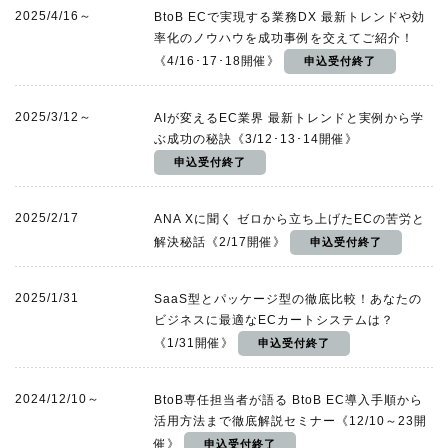
2025/4/16～
BtoB ECで実現する業務DX 最新トレンドや効
率化のノウハウを成功事例を交えてご紹介！
《4/16･17･18開催》
2025/3/12～
AIが変えるEC業界 最新トレンドと実例から学
ぶ成功の秘訣《3/12･13･14開催》
2025/2/17
ANA Xに聞く ゼロから立ち上げたECの苦労と
解決秘話《2/17開催》
2025/1/31
SaaS型とパッケージ型の徹底比較！あなたの
ビジネスに最適なECカートシステムは？
《1/31開催》
2024/12/10～
BtoB専任担当者が語る BtoB EC導入手順から
活用方法まで徹底解説セミナー《12/10～23開
催》