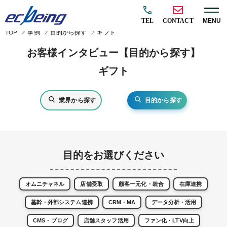
TEL
CONTACT
MENU
TOP
事例
目的から探す
ギフト
お客様インタビュー【目的から探す】
ギフト
業界から探す
目的から探す
目的をお選びください
オムニチャネル
店舗受取
顧客一元化・統合
在庫連携
基幹・外部システム連携
CRM・MA
データ分析・活用
CMS・ブログ
店舗スタッフ活用
ファン化・LTV向上