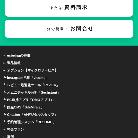
資料請求
または
お問合せ
1分で簡単！
ecbeingの特徴
製品情報
オプション【マイクロサービス】
┗ Instagram活用「visumo」
┗ レビュー最適化ツール「ReviCo」
┗ オムニチャネル分析「Sechstant」
┗ EC連携アプリ「OMOアプリ+」
┗ 国産CMS「SiteMiraiZ」
┗ Chatbot「AIデジタルスタッフ」
┗ 予約管理システム「RESOMO」
料金プラン
事例