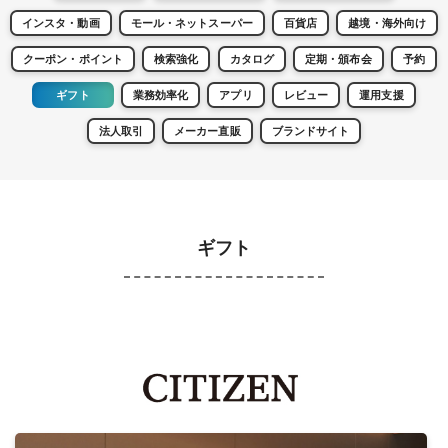
インスタ・動画
モール・ネットスーパー
百貨店
越境・海外向け
クーポン・ポイント
検索強化
カタログ
定期・頒布会
予約
ギフト
業務効率化
アプリ
レビュー
運用支援
法人取引
メーカー直販
ブランドサイト
ギフト