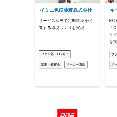
イミニ免疫薬粧株式会社
キ
サービス拡充で定期継続を促
E
進する環境づくりを実現
「C
リ
を
ファン化・LTV向上
ファ
定期・頒布会
メーカー直販
メ