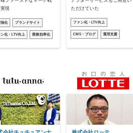
客様ファーストなマーケ戦
アフターサービスもご用意い
を実現
ただけていた
ファン化・LTV向上
索強化
ブランドサイト
CMS・ブログ
運用支援
ン化・LTV向上
業務効率化
式会社チュチュアンナ
株式会社ロッテ