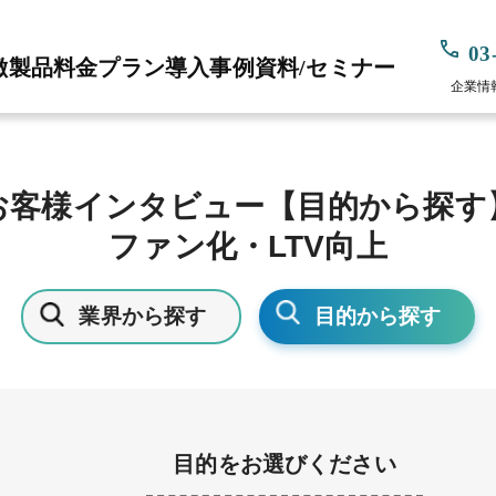
03
徴
製品
料金プラン
導入事例
資料/セミナー
企業情
お客様インタビュー【目的から探す
ファン化・LTV向上
業界から探す
目的から探す
目的をお選びください