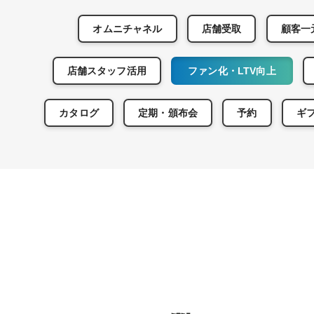
オムニチャネル
店舗受取
顧客一
店舗スタッフ活用
ファン化・LTV向上
カタログ
定期・頒布会
予約
ギ