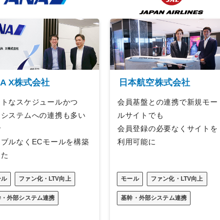
NA X株式会社
日本航空株式会社
イトなスケジュールかつ
会員基盤との連携で新規モー
自システムへの連携も多い
ルサイトでも
で
会員登録の必要なくサイトを
ラブルなくECモールを構築
利用可能に
けた
ール
ファン化・LTV向上
モール
ファン化・LTV向上
幹・外部システム連携
基幹・外部システム連携