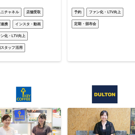
ムニチャネル
店舗受取
予約
ファン化・LTV向上
定期・頒布会
庫連携
インスタ・動画
ン化・LTV向上
舗スタッフ活用