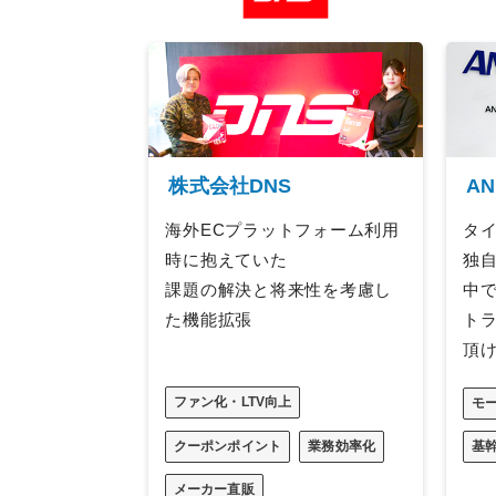
株式会社DNS
A
海外ECプラットフォーム利用
タ
時に抱えていた
独
課題の解決と将来性を考慮し
中
た機能拡張
ト
頂
ファン化・LTV向上
モ
クーポンポイント
業務効率化
基
メーカー直販