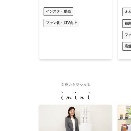
インスタ・動画
オ
ファン化・LTV向上
在
ファ
店