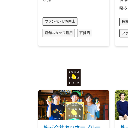
る場
お
略
ファン化・LTV向上
検
店舗スタッフ活用
百貨店
ファ
株
株式会社ヤッホーブルー