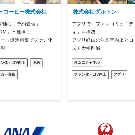
ーコーヒー株式会社
株式会社ダルトン
Cを軸に「予約管理」
アプリで『ファンコミュニテ
RM」と連携し
ィ』を構築し
ピート促進施策でファン化
アプリ経由の注文率向上とコ
実現
スト大幅削減
オムニチャネル
ン化・LTV向上
予約
ーカー直販
ファン化・LTV向上
アプリ