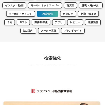
インスタ・動画
モール・ネットスーパー
百貨店
越境・海外向け
クーポン・ポイント
検索強化
カタログ
定期・頒布会
予約
ギフト
業務効率化
アプリ
レビュー
運用支援
法人取引
メーカー直販
ブランドサイト
検索強化