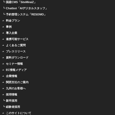
┗ 国産CMS「SiteMiraiZ」
┗ Chatbot「AIデジタルスタッフ」
┗ 予約管理システム「RESOMO」
料金プラン
事例
導入企業
連携可能サービス
よくあるご質問
プレスリリース
資料ダウンロード
セミナー情報
EC情報メディア
企業情報
関西支社のご案内
九州のお客様へ
採用情報
┗ 新卒採用
┗ 経験者採用
このサイトについて