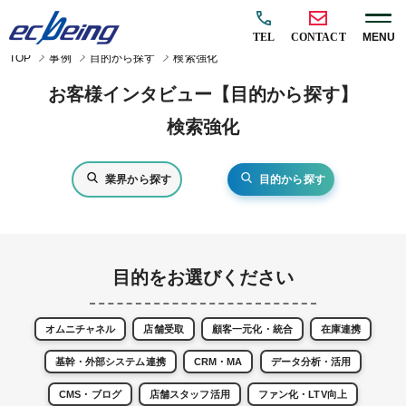
TEL
CONTACT
MENU
TOP
事例
目的から探す
検索強化
お客様インタビュー【目的から探す】
検索強化
業界から探す
目的から探す
目的をお選びください
オムニチャネル
店舗受取
顧客一元化・統合
在庫連携
基幹・外部システム連携
CRM・MA
データ分析・活用
CMS・ブログ
店舗スタッフ活用
ファン化・LTV向上