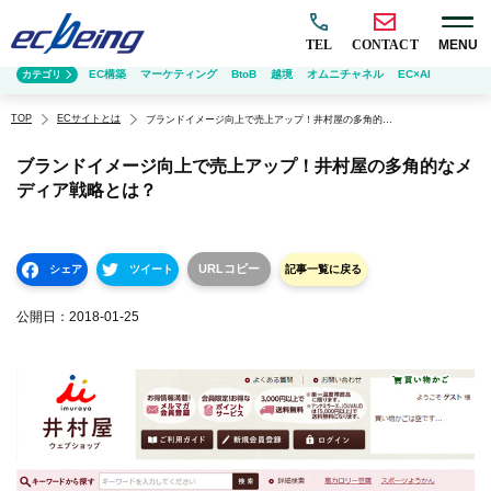
TEL
CONTACT
MENU
EC構築
マーケティング
BtoB
越境
オムニチャネル
EC×AI
カテゴリ
TOP
ECサイトとは
ブランドイメージ向上で売上アップ！井村屋の多角的なメディア戦略とは？
ブランドイメージ向上で売上アップ！井村屋の多角的なメ
ディア戦略とは？
URLコピー
シェア
ツイート
記事一覧に戻る
公開日：
2018-01-25