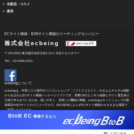
化粧品・コスメ
家具
ECサイト構築・B2Bサイト構築のリーディングカンパニー
株式会社ecbeing
〒150-0002 東京都渋谷区渋谷2-15-1 渋谷クロスタワー
TEL：03-3486-2631
ecbeingについて
ecbeingは、年商１００億円のパソコンショップ「ソフトクリエイト」のオムニチャネル経験
から生まれたECサイト構築パッケージソフトです。実際のECビジネス経験とサイト運営者の
立場で作られているため、使いやすく、充実した機能が満載。ecbeingはネットショップの新
規開店やECサイトのリニューアルで、B2C/B2BによらずECサイト構築のさまざまな場面で
ご利用いただけます。
BtoB EC
構築するなら
copyright c ECBEING CORP. all rights reserved.
詳しくはこちら