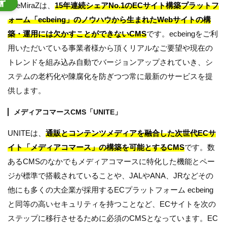
SiteMiraZは、
15年連続シェアNo.1のECサイト構築プラットフ
ォーム「ecbeing」のノウハウから生まれたWebサイトの構
築・運用には欠かすことができないCMS
です。ecbeingをご利
用いただいている事業者様から頂くリアルなご要望や現在の
トレンドを組み込み自動でバージョンアップされていき、シ
ステムの老朽化や陳腐化を防ぎつつ常に最新のサービスを提
供します。
メディアコマースCMS「UNITE」
UNITEは、
通販とコンテンツメディアを融合した次世代ECサ
イト「メディアコマース」の構築を可能とするCMS
です。数
あるCMSのなかでもメディアコマースに特化した機能とペー
ジが標準で搭載されていることや、JALやANA、JRなどその
他にも多くの大企業が採用するECプラットフォーム ecbeing
と同等の高いセキュリティを持つことなど、ECサイトを次の
ステップに移行させるために必須のCMSとなっています。EC