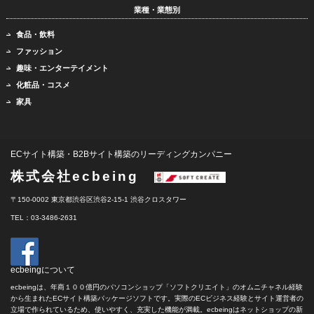
業種・業態別
食品・飲料
ファッション
趣味・エンターテイメント
化粧品・コスメ
家具
ECサイト構築・B2Bサイト構築のリーディングカンパニー
株式会社ecbeing
〒150-0002 東京都渋谷区渋谷2-15-1 渋谷クロスタワー
TEL：03-3486-2631
ecbeingについて
ecbeingは、年商１００億円のパソコンショップ「ソフトクリエイト」のオムニチャネル経験
から生まれたECサイト構築パッケージソフトです。実際のECビジネス経験とサイト運営者の
立場で作られているため、使いやすく、充実した機能が満載。ecbeingはネットショップの新