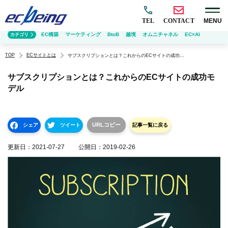
TEL
CONTACT
MENU
EC構築
マーケティング
BtoB
越境
オムニチャネル
EC×AI
カテゴリ
TOP
ECサイトとは
サブスクリプションとは？これからのECサイトの成功モデル
サブスクリプションとは？これからのECサイトの成功モ
デル
URLコピー
シェア
ツイート
記事一覧に戻る
更新日：
2021-07-27
公開日：
2019-02-26