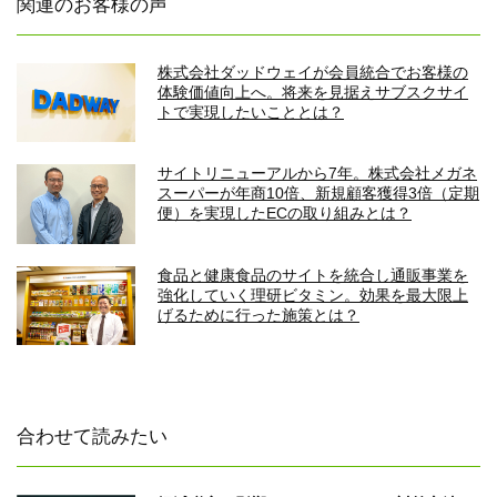
関連のお客様の声
株式会社ダッドウェイが会員統合でお客様の
体験価値向上へ。将来を見据えサブスクサイ
トで実現したいこととは？
サイトリニューアルから7年。株式会社メガネ
スーパーが年商10倍、新規顧客獲得3倍（定期
便）を実現したECの取り組みとは？
食品と健康食品のサイトを統合し通販事業を
強化していく理研ビタミン。効果を最大限上
げるために行った施策とは？
合わせて読みたい