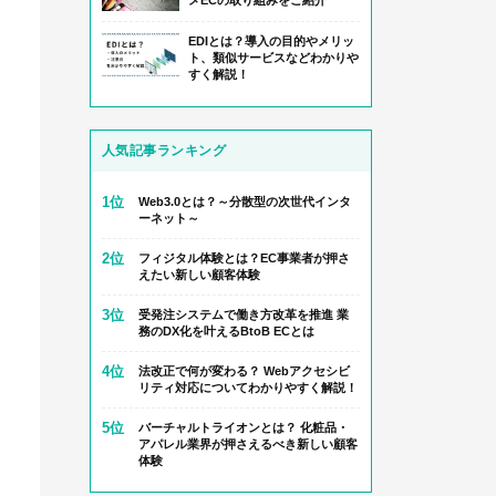
メECの取り組みをご紹介
EDIとは？導入の目的やメリッ
ト、類似サービスなどわかりや
すく解説！
人気記事ランキング
1位
Web3.0とは？～分散型の次世代インタ
ーネット～
2位
フィジタル体験とは？EC事業者が押さ
えたい新しい顧客体験
3位
受発注システムで働き方改革を推進 業
務のDX化を叶えるBtoB ECとは
4位
法改正で何が変わる？ Webアクセシビ
リティ対応についてわかりやすく解説！
5位
バーチャルトライオンとは？ 化粧品・
アパレル業界が押さえるべき新しい顧客
体験