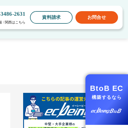
-3486-2631
資料請求
お問合せ
報
/
関西はこちら
BtoB EC
構築するなら