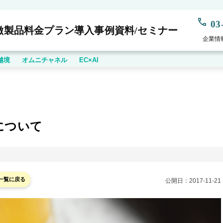
03
徴
製品
料金プラン
導入事例
資料/セミナー
企業情
越境
オムニチャネル
EC×AI
について
一覧に戻る
公開日：
2017-11-21