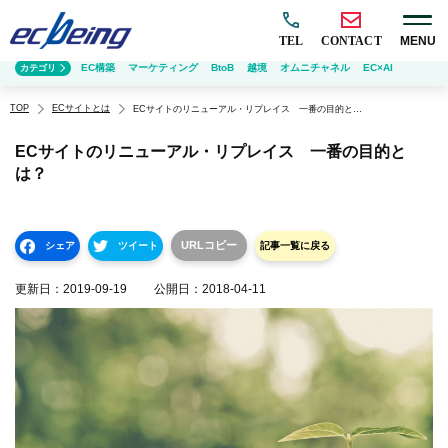
TEL
CONTACT
MENU
EC構築
マーケティング
BtoB
越境
オムニチャネル
EC×AI
カテゴリ
TOP
ECサイトとは
ECサイトのリニューアル・リプレイス 一番の目的とは？
ECサイトのリニューアル・リプレイス 一番の目的と
は？
URLコピー
シェア
ツイート
記事一覧に戻る
更新日：
2019-09-19
公開日：
2018-04-11