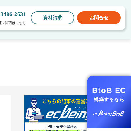
-3486-2631
資料請求
お問合せ
報
/
関西はこちら
】
BtoB EC
構築するなら