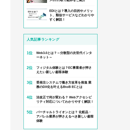
メECの取り組みをご紹介
EDIとは？導入の目的やメリッ
ト、類似サービスなどわかりや
すく解説！
人気記事ランキング
1位
Web3.0とは？～分散型の次世代インタ
ーネット～
2位
フィジタル体験とは？EC事業者が押さ
えたい新しい顧客体験
3位
受発注システムで働き方改革を推進 業
務のDX化を叶えるBtoB ECとは
4位
法改正で何が変わる？ Webアクセシビ
リティ対応についてわかりやすく解説！
5位
バーチャルトライオンとは？ 化粧品・
アパレル業界が押さえるべき新しい顧客
体験