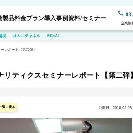
03
徴
製品
料金プラン
導入事例
資料/セミナー
企業情
越境
オムニチャネル
EC×AI
ミナーレポート【第二弾】
leアナリティクスセミナーレポート【第二弾
一覧に戻る
公開日：
2018-05-08