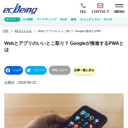
TEL
CONTACT
MENU
EC構築
マーケティング
BtoB
越境
オムニチャネル
EC×AI
カテゴリ
TOP
ECサイトとは
Webとアプリのいいとこ取り？ Googleが推進するPWAとは
Webとアプリのいいとこ取り？ Googleが推進するPWAと
は
URLコピー
シェア
ツイート
記事一覧に戻る
公開日：
2018-06-22