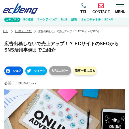
TEL
CONTACT
MENU
EC構築
マーケティング
BtoB
越境
オムニチャネル
EC×AI
カテゴリ
TOP
ECサイトとは
広告出稿しないで売上アップ！？ ECサイトのSEOからSNS活用事例までご紹介
広告出稿しないで売上アップ！？ ECサイトのSEOから
SNS活用事例までご紹介
URLコピー
シェア
ツイート
記事一覧に戻る
公開日：
2019-05-27