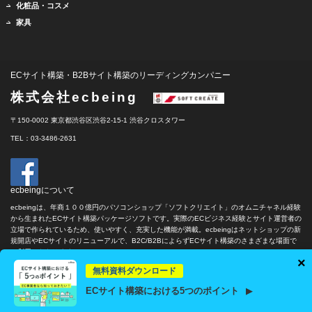
化粧品・コスメ
家具
ECサイト構築・B2Bサイト構築のリーディングカンパニー
株式会社ecbeing
〒150-0002 東京都渋谷区渋谷2-15-1 渋谷クロスタワー
TEL：03-3486-2631
ecbeingについて
ecbeingは、年商１００億円のパソコンショップ「ソフトクリエイト」のオムニチャネル経験
から生まれたECサイト構築パッケージソフトです。実際のECビジネス経験とサイト運営者の
立場で作られているため、使いやすく、充実した機能が満載。ecbeingはネットショップの新
規開店やECサイトのリニューアルで、B2C/B2BによらずECサイト構築のさまざまな場面で
ご利用いただけます。
×
BtoB EC
構築するなら
無料資料ダウンロード
ECサイト構築における5つのポイント
▶
copyright c ECBEING CORP. all rights reserved.
詳しくはこちら