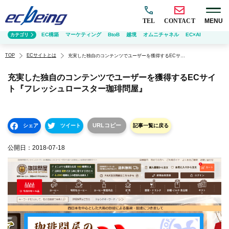
TEL
CONTACT
MENU
EC構築
マーケティング
BtoB
越境
オムニチャネル
EC×AI
カテゴリ
TOP
ECサイトとは
充実した独自のコンテンツでユーザーを獲得するECサイト『フレッシュロースター珈琲問屋』
充実した独自のコンテンツでユーザーを獲得するECサイ
ト『フレッシュロースター珈琲問屋』
URLコピー
シェア
ツイート
記事一覧に戻る
公開日：
2018-07-18