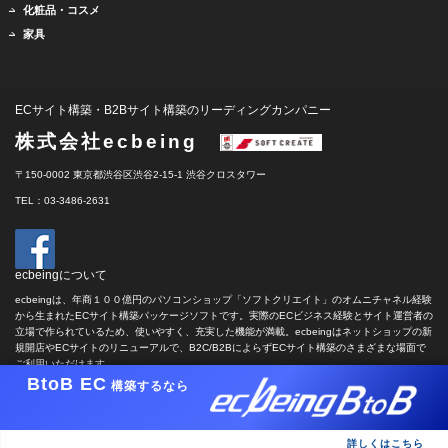
化粧品・コスメ
家具
ECサイト構築・B2Bサイト構築のリーディングカンパニー
株式会社ecbeing
〒150-0002 東京都渋谷区渋谷2-15-1 渋谷クロスタワー
TEL：03-3486-2631
ecbeingについて
ecbeingは、年商１００億円のパソコンショップ「ソフトクリエイト」のオムニチャネル経験
から生まれたECサイト構築パッケージソフトです。実際のECビジネス経験とサイト運営者の
立場で作られているため、使いやすく、充実した機能が満載。ecbeingはネットショップの新
規開店やECサイトのリニューアルで、B2C/B2BによらずECサイト構築のさまざまな場面で
ご利用いただけます。
BtoB EC
構築するなら
copyright c ECBEING CORP. all rights reserved.
詳しくはこちら