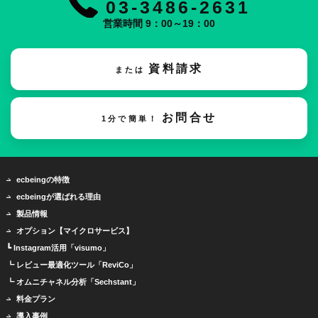
03-3486-2631
営業時間 9：00～19：00
資料請求
または
お問合せ
1分で簡単！
ecbeingの特徴
ecbeingが選ばれる理由
製品情報
オプション【マイクロサービス】
┗ Instagram活用「visumo」
┗ レビュー最適化ツール「ReviCo」
┗ オムニチャネル分析「Sechstant」
料金プラン
導入事例