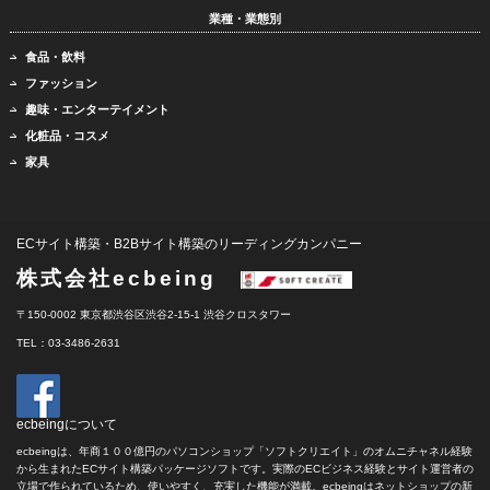
業種・業態別
食品・飲料
ファッション
趣味・エンターテイメント
化粧品・コスメ
家具
ECサイト構築・B2Bサイト構築のリーディングカンパニー
株式会社ecbeing
〒150-0002 東京都渋谷区渋谷2-15-1 渋谷クロスタワー
TEL：03-3486-2631
ecbeingについて
ecbeingは、年商１００億円のパソコンショップ「ソフトクリエイト」のオムニチャネル経験
から生まれたECサイト構築パッケージソフトです。実際のECビジネス経験とサイト運営者の
立場で作られているため、使いやすく、充実した機能が満載。ecbeingはネットショップの新