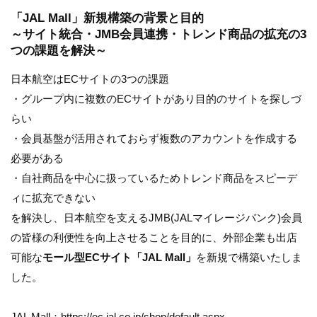
「JAL Mall」新規構築の背景と目的
～サイト統合・JMB会員連携・トレンド商品の拡充の3
つの課題を解決～
日本航空はECサイトの3つの課題
・グループ内に複数のECサイトがあり目的のサイトを探しづ
らい
・会員基盤が活用されておらず複数のアカウントを作成する
必要がある
・自社商品を中心に扱っているためトレンド商品をスピーデ
ィに拡充できない
を解決し、日本航空を支えるJMB(JALマイレージバンク)会員
の皆様の利便性を向上させることを目的に、外部企業も出店
可能な
モール型ECサイト「JAL Mall」
を新規で構築いたしま
した。
JAL Mall：
https://ec.jal.co.jp/shop/default.aspx