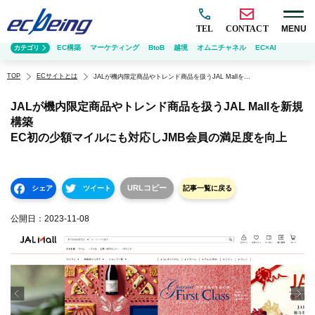
TEL
CONTACT
MENU
EC構築
マーケティング
BtoB
越境
オムニチャネル
EC×AI
カテゴリ
TOP
ECサイトとは
JALが機内限定商品やトレンド商品を扱うJAL Mallを新規構築 EC初の少額マイルにも対応しJMB会員の満足度を向上
JALが機内限定商品やトレンド商品を扱うJAL Mallを新規
構築
EC初の少額マイルにも対応しJMB会員の満足度を向上
URLコピー
シェア
ツイート
記事一覧に戻る
公開日：
2023-11-08