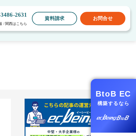
-3486-2631
資料請求
お問合せ
報
/
関西はこちら
BtoB EC
構築するなら