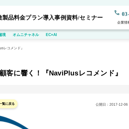
03
徴
製品
料金プラン
導入事例
資料/セミナー
企業情
越境
オムニチャネル
EC×AI
usレコメンド』
客に響く！『NaviPlusレコメンド』
一覧に戻る
公開日：
2017-12-06