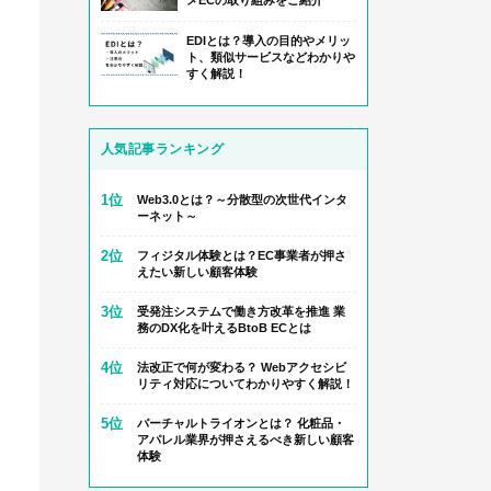
メECの取り組みをご紹介
EDIとは？導入の目的やメリッ
ト、類似サービスなどわかりや
すく解説！
人気記事ランキング
1位
Web3.0とは？～分散型の次世代インタ
ーネット～
2位
フィジタル体験とは？EC事業者が押さ
えたい新しい顧客体験
3位
受発注システムで働き方改革を推進 業
務のDX化を叶えるBtoB ECとは
4位
法改正で何が変わる？ Webアクセシビ
リティ対応についてわかりやすく解説！
5位
バーチャルトライオンとは？ 化粧品・
アパレル業界が押さえるべき新しい顧客
体験