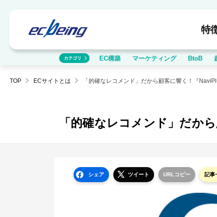
特
EC構築
マーケティング
BtoB
カテゴリ
TOP
ECサイトとは
「的確なレコメンド」だから顧客に響く！『NaviPl
「的確なレコメンド」だから顧
シェア
ツイート
URLコピー
記事