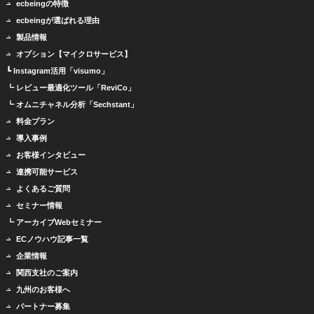
ecbeingの特徴
ecbeingが選ばれる理由
製品情報
オプション【マイクロサービス】
┗ Instagram活用「visumo」
┗ レビュー最適化ツール「ReviCo」
┗ オムニチャネル分析「Sechstant」
料金プラン
導入事例
お客様インタビュー
連携可能サービス
よくあるご質問
セミナー情報
┗ アーカイブWebセミナー
ECノウハウ記事一覧
企業情報
関西支社のご案内
九州のお客様へ
パートナー募集