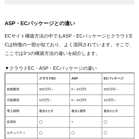
ASP・ECパッケージとの違い
ECサイト構築方法の中でもASP・ECパッケージとクラウドE
Cは特徴の一部が似ており、よく混同されています。そこで、
ここでは3つの構築方法の違いを紹介します。
▼クラウドEC・ASP・ECパッケージの違い
クラウドEC
ASP
ECパッケージ
初期費用
300万円～
0～10万円
500万円～
月額費用
10万円～
0～10万円
10万円～
導入期間
最短3カ月
最短1週間
最短3カ月
拡張性
◯
×
◯
セキュリティ
◯
◯
◯