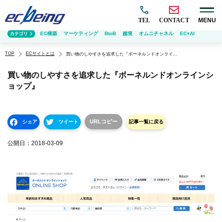
TEL
CONTACT
MENU
EC構築
マーケティング
BtoB
越境
オムニチャネル
EC×AI
カテゴリ
TOP
ECサイトとは
買い物のしやすさを追求した『ボーネルンドオンラインショップ』
買い物のしやすさを追求した『ボーネルンドオンラインシ
ョップ』
URLコピー
シェア
ツイート
記事一覧に戻る
公開日：
2018-03-09