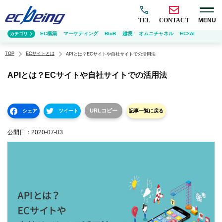
TEL
CONTACT
MENU
EC構築
マーケティング
BtoB
越境
オムニチャネル
EC×AI
カテゴリ
TOP
ECサイトとは
APIとは？ECサイトや自社サイトでの活用法
APIとは？ECサイトや自社サイトでの活用法
URLコピー
シェア
ツイート
記事一覧に戻る
公開日：
2020-07-03