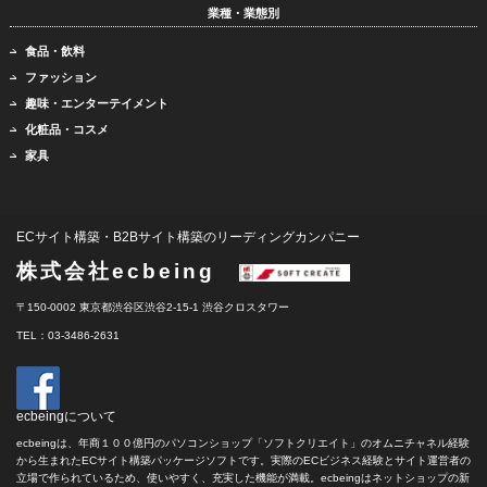
業種・業態別
食品・飲料
ファッション
趣味・エンターテイメント
化粧品・コスメ
家具
ECサイト構築・B2Bサイト構築のリーディングカンパニー
株式会社ecbeing
〒150-0002 東京都渋谷区渋谷2-15-1 渋谷クロスタワー
TEL：03-3486-2631
ecbeingについて
ecbeingは、年商１００億円のパソコンショップ「ソフトクリエイト」のオムニチャネル経験
から生まれたECサイト構築パッケージソフトです。実際のECビジネス経験とサイト運営者の
立場で作られているため、使いやすく、充実した機能が満載。ecbeingはネットショップの新