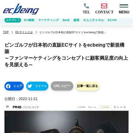
TEL
CONTACT
MENU
EC構築
マーケティング
BtoB
越境
オムニチャネル
EC×AI
カテゴリ
TOP
ECサイトとは
ピンゴルフが日本初の直販ECサイトをecbeingで新規構築 ～ファンマーケティングをコンセプトに顧客満足度の向上を見据える～
ピンゴルフが日本初の直販ECサイトをecbeingで新規構
築
～ファンマーケティングをコンセプトに顧客満足度の向上
を見据える～
URLコピー
シェア
ツイート
記事一覧に戻る
公開日：
2022-11-21