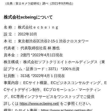
（出典：富士キメラ総研社）調べ（2021年9月時点）
株式会社ecbeingについて
名 称 ： 株式会社ｅｃｂｅｉｎｇ
設 立 ： 2012年10月
本 社 ： 東京都渋谷区渋谷2-15-1 渋谷クロスタワー
代表者 ： 代表取締役社長 林 雅也
資本金 ： 2億円 *2022年4月1日現在
株主構成： 株式会社ソフトクリエイトホールディングス（東
証プライム・証券コード：3371） *100％出資
社員数 ： 313名 *2022年4月１日現在
事業内容： ECサイト構築、ECビジネスコンサルティング、E
Cサイトデザイン制作、ECプロモーション・マーケティン
グ、EC専用インフラサービスをワンストップでご提供
詳しくは
https://www.ecbeing.net/
をご参照ください。
構築したサイト事例：
https://www.ecbeing.net/results/