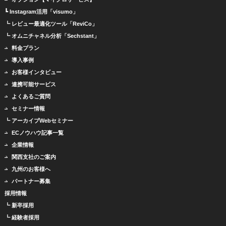
┗ Instagram活用「visumo」
┗ レビュー最適化ツール「ReviCo」
┗ オムニチャネル分析「Sechstant」
料金プラン
導入事例
お客様インタビュー
連携可能サービス
よくあるご質問
セミナー情報
┗ アーカイブWebセミナー
ECノウハウ記事一覧
企業情報
関西支社のご案内
九州のお客様へ
パートナー募集
採用情報
┗ 新卒採用
┗ 経験者採用