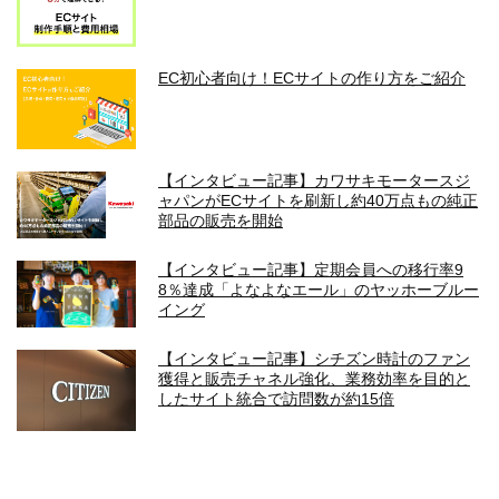
EC初心者向け！ECサイトの作り方をご紹介
【インタビュー記事】カワサキモータースジ
ャパンがECサイトを刷新し約40万点もの純正
部品の販売を開始
【インタビュー記事】定期会員への移行率9
8％達成「よなよなエール」のヤッホーブルー
イング
【インタビュー記事】シチズン時計のファン
獲得と販売チャネル強化、業務効率を目的と
したサイト統合で訪問数が約15倍