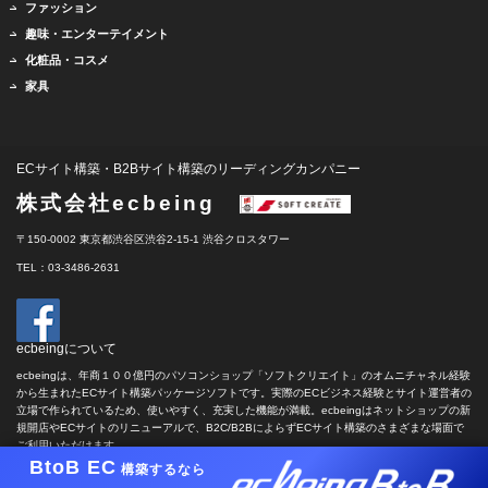
ファッション
趣味・エンターテイメント
化粧品・コスメ
家具
ECサイト構築・B2Bサイト構築のリーディングカンパニー
株式会社ecbeing
〒150-0002 東京都渋谷区渋谷2-15-1 渋谷クロスタワー
TEL：03-3486-2631
ecbeingについて
ecbeingは、年商１００億円のパソコンショップ「ソフトクリエイト」のオムニチャネル経験
から生まれたECサイト構築パッケージソフトです。実際のECビジネス経験とサイト運営者の
立場で作られているため、使いやすく、充実した機能が満載。ecbeingはネットショップの新
規開店やECサイトのリニューアルで、B2C/B2BによらずECサイト構築のさまざまな場面で
ご利用いただけます。
BtoB EC
構築するなら