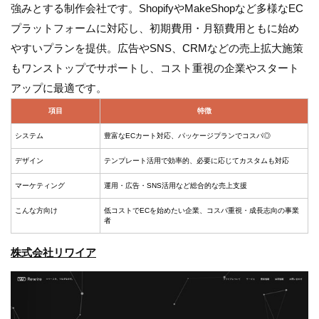
強みとする制作会社です。ShopifyやMakeShopなど多様なEC
プラットフォームに対応し、初期費用・月額費用ともに始め
やすいプランを提供。広告やSNS、CRMなどの売上拡大施策
もワンストップでサポートし、コスト重視の企業やスタート
アップに最適です。
項目
特徴
システム
豊富なECカート対応、パッケージプランでコスパ◎
デザイン
テンプレート活用で効率的、必要に応じてカスタムも対応
マーケティング
運用・広告・SNS活用など総合的な売上支援
こんな方向け
低コストでECを始めたい企業、コスパ重視・成長志向の事業
者
株式会社リワイア