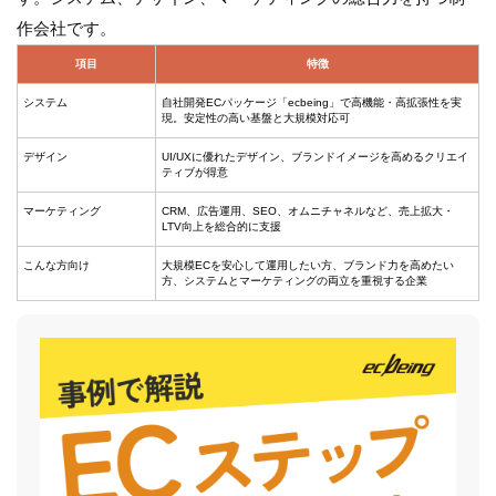
作会社です。
項目
特徴
システム
自社開発ECパッケージ「ecbeing」で高機能・高拡張性を実
現。安定性の高い基盤と大規模対応可
デザイン
UI/UXに優れたデザイン、ブランドイメージを高めるクリエイ
ティブが得意
マーケティング
CRM、広告運用、SEO、オムニチャネルなど、売上拡大・
LTV向上を総合的に支援
こんな方向け
大規模ECを安心して運用したい方、ブランド力を高めたい
方、システムとマーケティングの両立を重視する企業