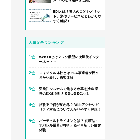
メECの取り組みをご紹介
EDIとは？導入の目的やメリッ
ト、類似サービスなどわかりや
すく解説！
人気記事ランキング
1位
Web3.0とは？～分散型の次世代インタ
ーネット～
2位
フィジタル体験とは？EC事業者が押さ
えたい新しい顧客体験
3位
受発注システムで働き方改革を推進 業
務のDX化を叶えるBtoB ECとは
4位
法改正で何が変わる？ Webアクセシビ
リティ対応についてわかりやすく解説！
5位
バーチャルトライオンとは？ 化粧品・
アパレル業界が押さえるべき新しい顧客
体験