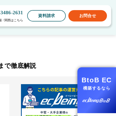
-3486-2631
資料請求
お問合せ
報
/
関西はこちら
まで徹底解説
BtoB EC
構築するなら