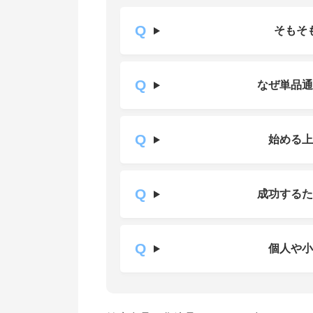
そもそ
なぜ単品
始める
成功する
個人や