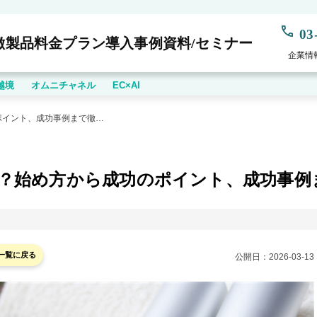
03
徴
製品
料金プラン
導入事例
資料/セミナー
企業情
越境
オムニチャネル
EC×AI
【2026年最新】単品通販とは？始め方から成功のポイント、成功事例まで徹底解説
とは？始め方から成功のポイント、成功事例
一覧に戻る
公開日：
2026-03-13