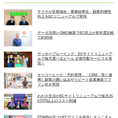
サラヤが定期強化・業務効率化・顧客利便性
向上をECリニューアルで実現
データ活用とOMO施策でEC売上が初年度比較
で約40倍
ヤッホーブルーイング、ECサイトリニューア
ルで毎月選べるビール 定期宅配サービスを実
現！
キーコーヒーが「予約管理」「CRM」等と連
携し顧客の囲い込みやリピート促進施策でフ
ァン化を実現
わかさ生活がECサイトリニューアルで毎月25
0万円以上のコスト削減
EDWINが5つのECサイトを統合しオムニチャ