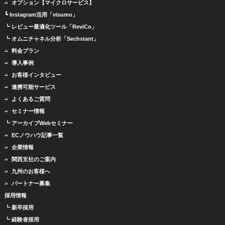
オプション【マイクロサービス】
┗ Instagram活用「visumo」
┗ レビュー最適化ツール「ReviCo」
┗ オムニチャネル分析「Sechstant」
料金プラン
導入事例
お客様インタビュー
連携可能サービス
よくあるご質問
セミナー情報
┗ アーカイブWebセミナー
ECノウハウ記事一覧
企業情報
関西支社のご案内
九州のお客様へ
パートナー募集
採用情報
┗ 新卒採用
┗ 経験者採用