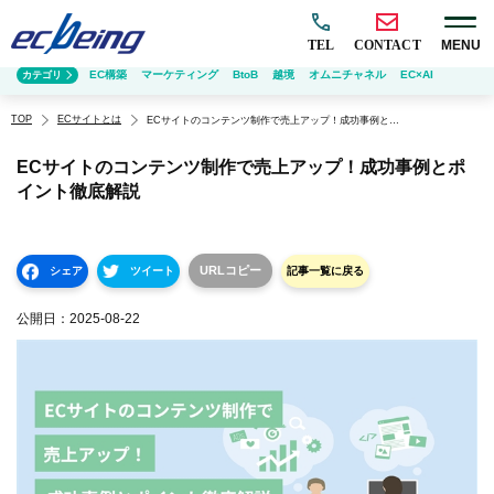
TEL
CONTACT
MENU
EC構築
マーケティング
BtoB
越境
オムニチャネル
EC×AI
カテゴリ
TOP
ECサイトとは
ECサイトのコンテンツ制作で売上アップ！成功事例とポイント徹底解説
ECサイトのコンテンツ制作で売上アップ！成功事例とポ
イント徹底解説
URLコピー
シェア
ツイート
記事一覧に戻る
公開日：
2025-08-22