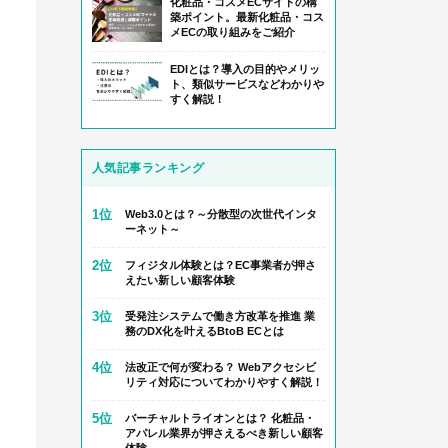
化粧品・コスメECサイトの構
築ポイント。最新化粧品・コス
メECの取り組みをご紹介
EDIとは？導入の目的やメリッ
ト、類似サービスなどわかりや
すく解説！
人気記事ランキング
1位
Web3.0とは？～分散型の次世代インタ
ーネット～
2位
フィジタル体験とは？EC事業者が押さ
えたい新しい顧客体験
3位
受発注システムで働き方改革を推進 業
務のDX化を叶えるBtoB ECとは
4位
法改正で何が変わる？ Webアクセシビ
リティ対応についてわかりやすく解説！
5位
バーチャルトライオンとは？ 化粧品・
アパレル業界が押さえるべき新しい顧客