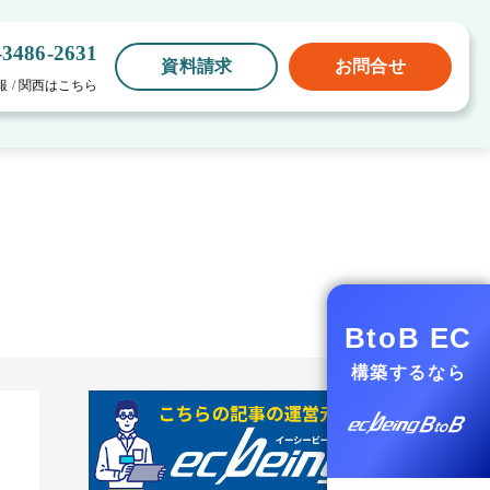
-3486-2631
資料請求
お問合せ
報
/
関西はこちら
BtoB EC
構築するなら